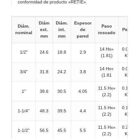
conformidad de producto «RETIE».
Diám
Diám.
Espesor
Diám.
Paso
ext.
int.
de
Peso
nominal
roscado
mm
mm
pared
14 Hx»
0.060
1/2"
24.6
18.8
2.9
(1.81)
Kg
14 Hx»
0.082
3/4"
31.8
24.2
3.8
(1.81
Kg
11.5 Hx»
0.122
1"
38.6
30.5
4.05
(2.2)
Kg
11.5 Hx»
0.188
1-1/4"
48.3
39.5
4.4
(2.2)
Kg
11.5 Hx»
0.226
1-1/2"
56.5
45.5
5.5
(2.2)
Kg