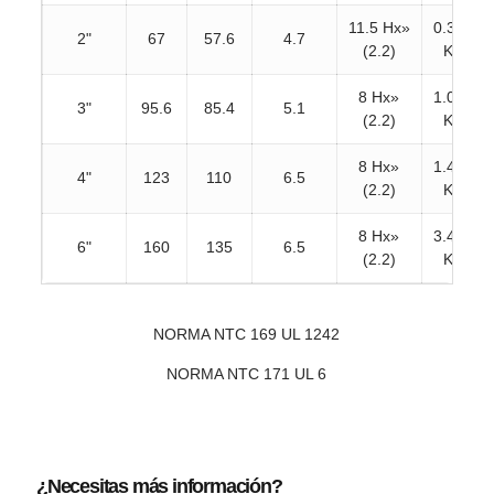
11.5 Hx»
0.312
2"
67
57.6
4.7
(2.2)
Kg
8 Hx»
1.014
3"
95.6
85.4
5.1
(2.2)
Kg
8 Hx»
1.412
4"
123
110
6.5
(2.2)
Kg
8 Hx»
3.422
6"
160
135
6.5
(2.2)
Kg
NORMA NTC 169 UL 1242
NORMA NTC 171 UL 6
¿Necesitas más información?