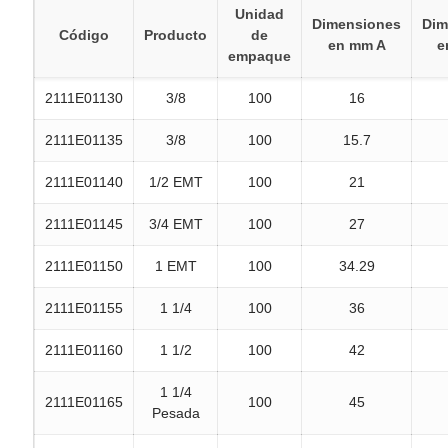
Unidad
Dimensiones
Dim
Código
Producto
de
en mm A
e
empaque
2111E01130
3/8
100
16
2111E01135
3/8
100
15.7
2111E01140
1/2 EMT
100
21
2111E01145
3/4 EMT
100
27
2111E01150
1 EMT
100
34.29
2111E01155
1 1/4
100
36
2111E01160
1 1/2
100
42
1 1/4
2111E01165
100
45
Pesada