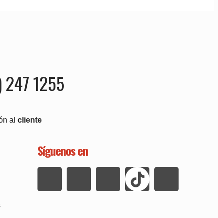
) 247 1255
ón al
cliente
Síguenos en
s