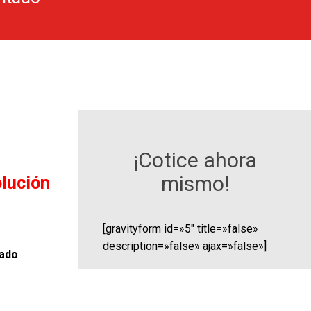
¡Cotice ahora
mismo!
olución
[gravityform id=»5″ title=»false»
description=»false» ajax=»false»]
iado